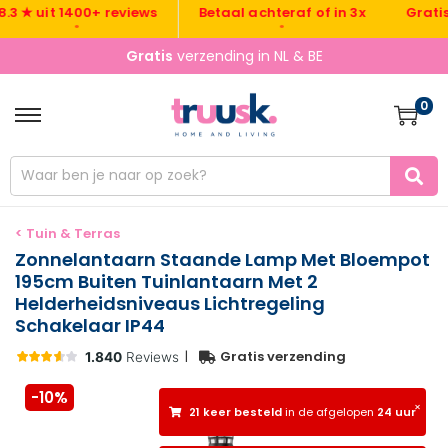
Gratis ve
★ uit 1400+ reviews
Betaal achteraf of in 3x
•
•
Gratis
verzending in NL & BE
0
< Tuin & Terras
Zonnelantaarn Staande Lamp Met Bloempot
195cm Buiten Tuinlantaarn Met 2
Helderheidsniveaus Lichtregeling
Schakelaar IP44
|
Gratis verzending
-10%
×
21 keer besteld
in de afgelopen
24 uur