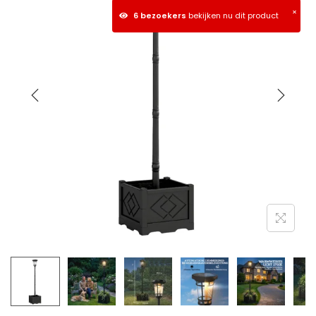
×
6 bezoekers
bekijken nu dit product