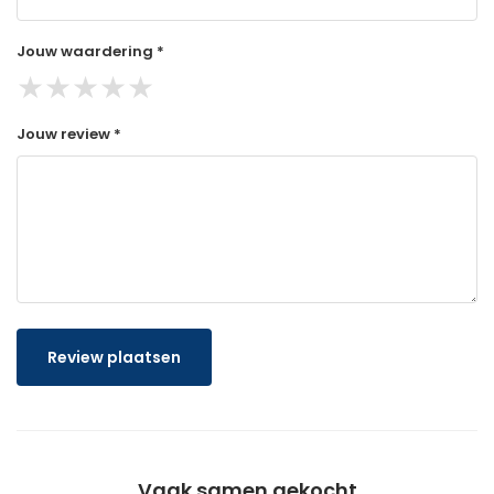
Jouw waardering *
★
★
★
★
★
Jouw review *
Review plaatsen
Vaak samen gekocht