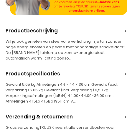
A
›
Productbeschrijving
l
Wil je ook genieten van sfeervolle verlichting in je tuin zonder
t
hoge energiekosten en gedoe met handmatige schakelaars?
e
De [BRAND NAME] tuinlamp op zonne-energie biedt
automatisch warm licht na zonso…
r
n
›
Productspecificaties
a
t
Gewicht 5,05 kg Afmetingen 44 × 44 × 36 cm Gewicht (excl.
verpakking) 5.05 kg Gewicht (incl. verpakking) 6,50 kg
i
Verpakkingsafmetingen (LxBxH) 44,00×44,00×36,00 cm
v
Afmetingen 41,5L x 41,5B x 195H cm V…
e
›
Verzending & retourneren
:
Gratis verzendingTRUUSK neemt alle verzendkosten voor