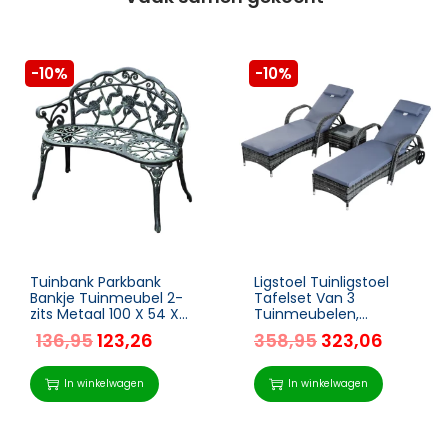
-10%
-10%
Tuinbank Parkbank
Ligstoel Tuinligstoel
Bankje Tuinmeubel 2-
Tafelset Van 3
zits Metaal 100 X 54 X
Tuinmeubelen,
78 Cm
Polyrattan + Metaalgrijs
136,95
123,26
358,95
323,06
In winkelwagen
In winkelwagen