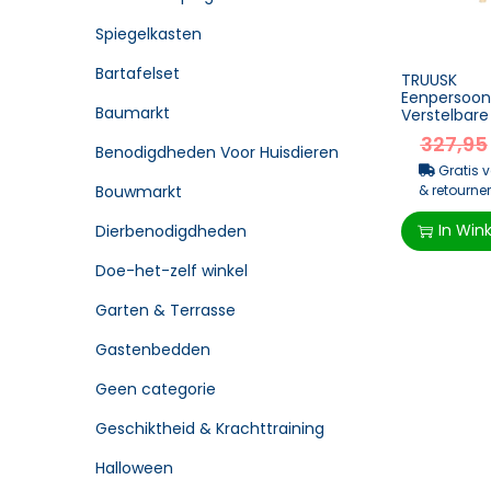
Spiegelkasten
Bartafelset
TRUUSK
Eenpersoon
Baumarkt
Verstelbare
Huislinnen –
327,95
denne...
Benodigdheden Voor Huisdieren
Gratis 
& retourner
Bouwmarkt
In Win
Dierbenodigdheden
Doe-het-zelf winkel
Garten & Terrasse
Gastenbedden
Geen categorie
Geschiktheid & Krachttraining
Halloween