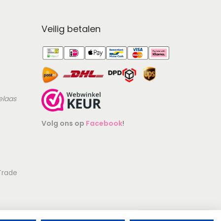
Veilig betalen
elaas
Volg ons op
Facebook
!
Identiteit
Contactgegevens zijn geverifieerd.
 Trade
Goedgekeurd op wetgeving
Juridisch gecontroleerd.
Geschilbemiddeling