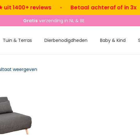
it 1400+ reviews
•
Betaal achteraf of in 3x
•
Gratis
verzending in NL & BE
Tuin & Terras
Dierbenodigdheden
Baby & Kind
ultaat weergeven