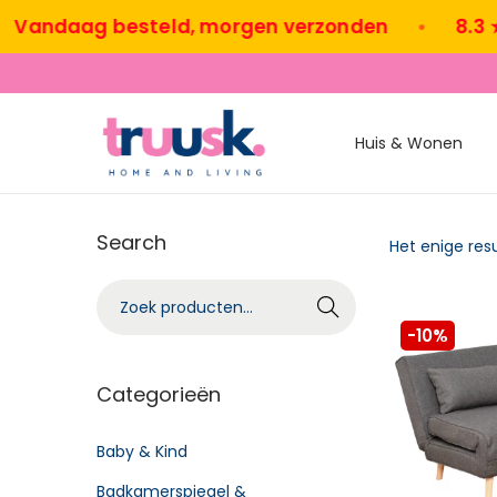
andaag besteld, morgen verzonden
•
8.3 ★ u
Huis & Wonen
Search
Het enige res
Zoeke
n
-10%
Categorieën
Baby & Kind
Badkamerspiegel &