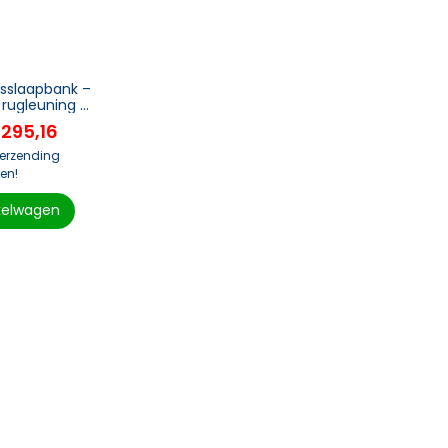
sslaapbank –
 rugleuning –
 Imitatie
295,16
verzending
en!
kelwagen