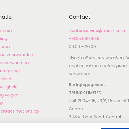
matie
Contact
betalen
klantenservice@truusk.com
ding
+31 85 060 1539
neren
09:00 – 20:00
ne voorwaarden
Wij zijn alleen een webshop, h
ievoorwaarden
hebben wij momenteel
geen
nregeling
showroom.
beleid
Bedrijfsgegevens:
veiligheid
TRUUSK LIMITED
ing volgen
Unit 2904-05, 29/F, Universal
ns
Centre
ontact met ons op
3 Arbuthnot Road, Central
Hong Kong