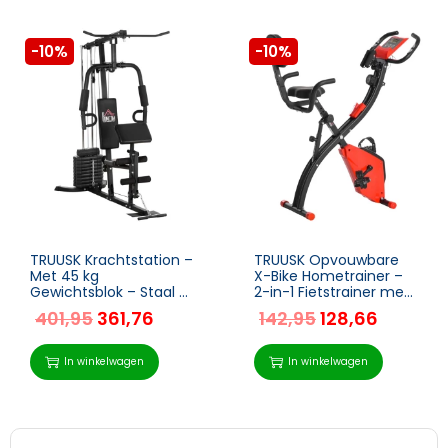
-10%
-10%
TRUUSK Krachtstation –
TRUUSK Opvouwbare
Met 45 kg
X-Bike Hometrainer –
Gewichtsblok – Staal –
2-in-1 Fietstrainer met
Zwart – 180 x 108 x 200
LCD Display – 8
401,95
361,76
142,95
128,66
cm
Verstelbare
Weerstandsniveaus –
Spankabels – Staal
In winkelwagen
In winkelwagen