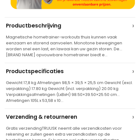
A
›
Productbeschrijving
l
Magnetische hometrainer-workouts thuis kunnen vaak
t
eenzaam en storend aanvoelen. Monotone bewegingen
e
worden snel een last, en lawaai kan uw gezin storen. De
[BRAND NAME] opvouwbare hometrainer biedt e…
r
n
›
Productspecificaties
a
t
Gewicht 17,8 kg Afmetingen 98,5 × 39,5 × 25,5 cm Gewicht (excl.
verpakking) 17.80 kg Gewicht (incl. verpakking) 20.00 kg
i
Verpakkingsafmetingen (LxBxH) 98.50×39.50×25.50 cm
v
Afmetingen 105L x 53,5B x 10…
e
›
Verzending & retourneren
:
Gratis verzendingTRUUSK neemt alle verzendkosten voor
rekening er zullen geen extra verzendkosten op de