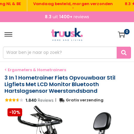
L & BE
Vandaag besteld, morgen verzonden
8.3 ★ uit
•
8.3
uit
1400+
reviews
0
< Ergometers & Hometrainers
3 In 1 Hometrainer Fiets Opvouwbaar Stil
Ligfiets Met LCD Monitor Bluetooth
Hartslagsensor Weerstandsband
|
Gratis verzending
-10%