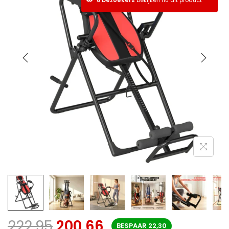
222,95
200,66
BESPAAR
22,30