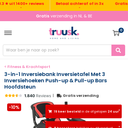
Gratis verz
 uit 1400+ reviews
Betaal achteraf of in 3x
•
•
Gratis
verzending in NL & BE
0
< Fitness & Krachtsport
3-in-1 Inversiebank Inversietafel Met 3
Inversiehoeken Push-up & Pull-up Bars
Hoofdsteun
|
Gratis verzending
-10%
×
19 keer besteld
in de afgelopen
24 uur
×
8 bezoekers
bekijken nu dit product