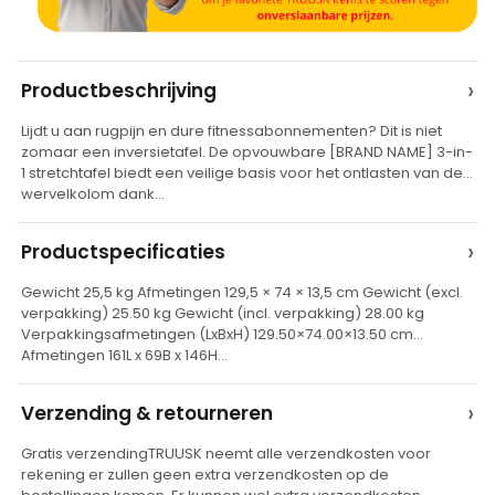
A
›
Productbeschrijving
l
Lijdt u aan rugpijn en dure fitnessabonnementen? Dit is niet
t
zomaar een inversietafel. De opvouwbare [BRAND NAME] 3-in-
e
1 stretchtafel biedt een veilige basis voor het ontlasten van de
wervelkolom dank…
r
n
›
Productspecificaties
a
t
Gewicht 25,5 kg Afmetingen 129,5 × 74 × 13,5 cm Gewicht (excl.
verpakking) 25.50 kg Gewicht (incl. verpakking) 28.00 kg
i
Verpakkingsafmetingen (LxBxH) 129.50×74.00×13.50 cm
v
Afmetingen 161L x 69B x 146H…
e
›
Verzending & retourneren
:
Gratis verzendingTRUUSK neemt alle verzendkosten voor
rekening er zullen geen extra verzendkosten op de