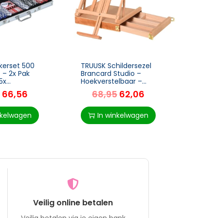
kerset 500
TRUUSK Schildersezel
TRUUS
 – 2x Pak
Brancard Studio –
Fiets
5x
Hoekverstelbaar –
Fitnes
en – Inclusief
Opvouwbaar – Met Lade
114 c
66,56
68,95
62,06
15
 Koffer – Voor
– Beuken Naturel – 42 x
Zadel 
den –
36 x 12,5 cm
Duur
,5cm
nkelwagen
In winkelwagen
I
Veilig online betalen