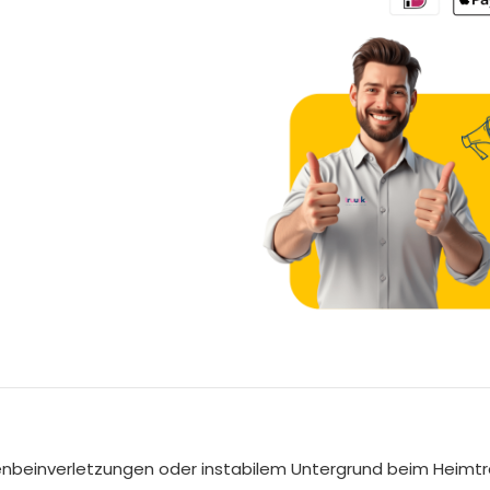
A
l
t
e
nbeinverletzungen oder instabilem Untergrund beim Heimtrai
r