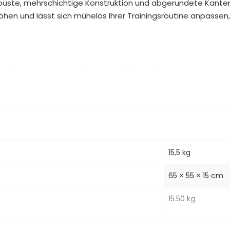
buste, mehrschichtige Konstruktion und abgerundete Kanten 
n
en und lässt sich mühelos Ihrer Trainingsroutine anpassen,
a
t
i
v
t diese Plyo Box das Risiko von Stößen und Kratzern
e
elsenfeste Unterstützung bis zu 120 kg
:
schiedliche Höhen: 61/51/41 cm
r Plyo Box bietet hervorragenden Halt für sichere Landungen
infaches Bewegen und bequemes Umpositionieren
15,5 kg
65 × 55 × 15 cm
15.50 kg
16.50 kg