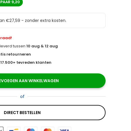
SPAAR
9,20
van €27,59 - zonder extra kosten.
rraad!
eleverd tussen
10 aug & 12 aug
tis retourneren
s
17.500+ tevreden klanten
EVOEGEN AAN WINKELWAGEN
of
DIRECT BESTELLEN