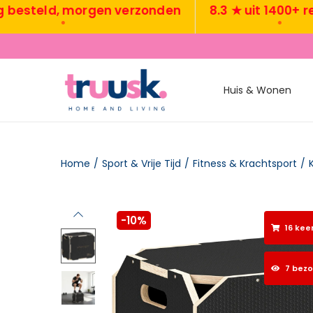
eld, morgen verzonden
8.3 ★ uit 1400+ review
•
•
Huis & Wonen
Home
/
Sport & Vrije Tijd
/
Fitness & Krachtsport
/
-10%
16 kee
7 bez