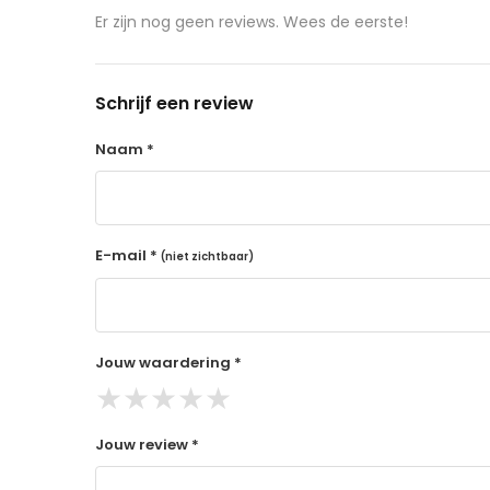
aangeschafte product terug naar de koper.
Er zijn nog geen reviews. Wees de eerste!
14 dagen retourtermijn
Gratis retourneren voor Nederland & België
Schrijf een review
Binnen 14 dagen een terugbetaling na ontva
De terugbetaling wordt gedaan via de beta
Naam *
Lees hier meer..
E-mail *
(niet zichtbaar)
Jouw waardering *
★
★
★
★
★
Jouw review *