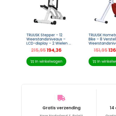
TRUUSK Stepper – 12
TRUUSK Hometr
Weerstandsniveaus –
Bike – 8 Verste
LCD-display – 2 Wielen –
Weerstandsniv
80x61x134 cm –
Hoogte Verstel
215,95
194,36
151,95
136
Wit/Zwart
Staal – Rood e
x 97 x 109 cm
In winkelwagen
In winkel
Gratis verzending
14