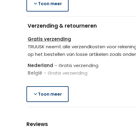
Gewicht (incl. verpakking)
Toon meer
Lieferumfang:
Verpakkingsafmetingen (LxBxH)
1 x Sprungbox
Verzending & retourneren
1 x Handbuch
Afmetingen
Gratis verzending
TRUUSK neemt alle verzendkosten voor rekening
Verpakking
op het bestellen van losse artikelen zoals onde
Nederland
– Gratis verzending
Kleur
België
– Gratis verzending
De bezorgtijd is ongeveer 2-3 werkdagen.
Materiaal
Toon meer
Lees hier meer..
Gratis retourneren
Is het aangeschafte product toch niet naar we
Reviews
Je heb na de retourmelding nogmaals 14 dagen o
de producten controleert TRUUSK het product zo