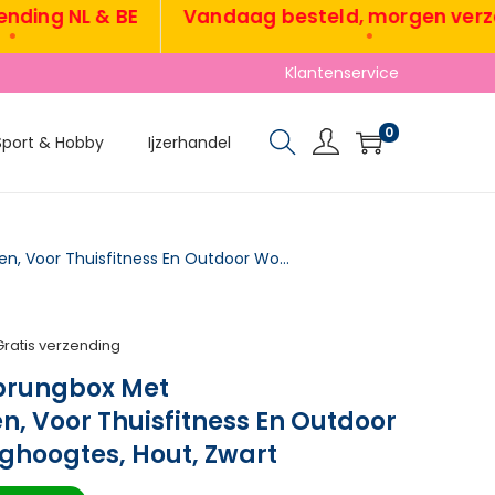
g NL & BE
Vandaag besteld, morgen verzonde
•
Klantenservice
0
Sport & Hobby
Ijzerhandel
3-in-1 Plyo-Box, Sprungbox Met Handvatopeningen, Voor Thuisfitness En Outdoor Workouts, 3 Spronghoogtes, Hout, Zwart
Gratis verzending
Sprungbox Met
, Voor Thuisfitness En Outdoor
ghoogtes, Hout, Zwart