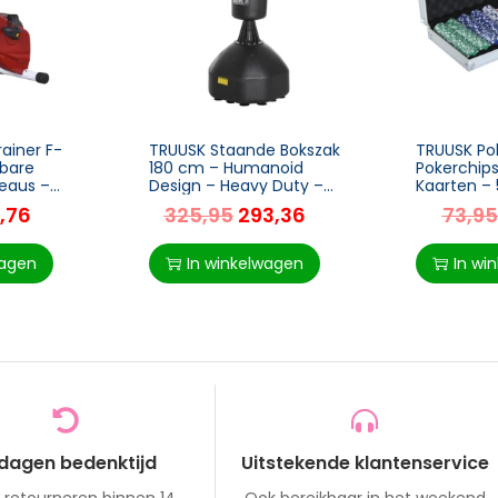
ainer F-
TRUUSK Staande Bokszak
TRUUSK Po
lbare
180 cm – Humanoid
Pokerchips
eaus –
Design – Heavy Duty –
Kaarten – 
baar –
Voor Professionals en
Dobbelsten
,76
325,95
293,36
73,95
n Wit – 43
Beginners – Zwart
Aluminium
Pokeravon
55,5x22x6
wagen
In winkelwagen
In wi
 dagen bedenktijd
Uitstekende klantenservice