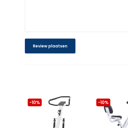
Review plaatsen
-10%
-10%