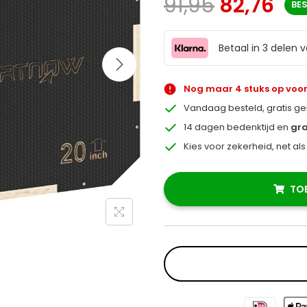
91,95
82,76
BE
Betaal in 3 delen 
Nog maar 4 stuks op voo
Vandaag besteld, gratis g
14 dagen bedenktijd en
gra
Kies voor zekerheid, net al
TO