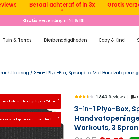
s
Betaal achteraf of in 3x
Gratis verzendin
•
•
Gratis
verzending in NL & BE
Tuin & Terras
Dierbenodigdheden
Baby & Kind
Krachttraining
/
|
×
r besteld
in de afgelopen
24 uur
3-in-1 Plyo-Box, 
Handvatopeningen
×
oekers
bekijken nu dit product
Workouts, 3 Spron