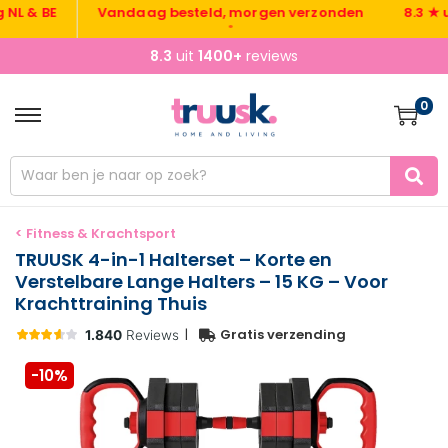
& BE
Vandaag besteld, morgen verzonden
8.3 ★ uit 1
•
8.3
uit
1400+
reviews
0
< Fitness & Krachtsport
TRUUSK 4-in-1 Halterset – Korte en
Verstelbare Lange Halters – 15 KG – Voor
Krachttraining Thuis
|
Gratis verzending
-10%