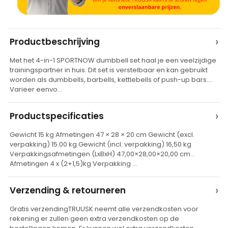
A
›
Productbeschrijving
l
Met het 4-in-1 SPORTNOW dumbbell set haal je een veelzijdige
t
trainingspartner in huis. Dit set is verstelbaar en kan gebruikt
e
worden als dumbbells, barbells, kettlebells of push-up bars.
Varieer eenvo…
r
n
›
Productspecificaties
a
t
Gewicht 15 kg Afmetingen 47 × 28 × 20 cm Gewicht (excl.
verpakking) 15.00 kg Gewicht (incl. verpakking) 16,50 kg
i
Verpakkingsafmetingen (LxBxH) 47,00×28,00×20,00 cm
v
Afmetingen 4 x (2+1,5)kg Verpakking …
e
›
Verzending & retourneren
:
Gratis verzendingTRUUSK neemt alle verzendkosten voor
rekening er zullen geen extra verzendkosten op de