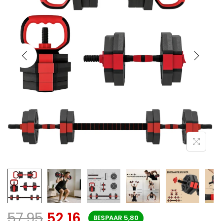
57,95
52,16
BESPAAR
5,80