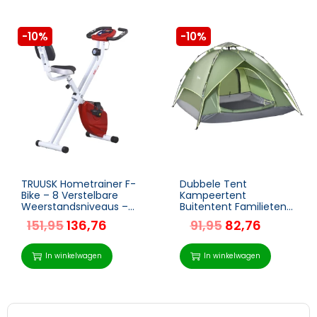
-10%
-10%
TRUUSK Hometrainer F-
Dubbele Tent
Bike – 8 Verstelbare
Kampeertent
Weerstandsniveaus –
Buitentent Familietent
Hoogte Verstelbaar –
Quick Up Tent 2
151,95
136,76
91,95
82,76
Staal – Rood en Wit –
Volwassenen + 1 Kind 4
43 x 97 x 109 cm
Seizoenen Waterdichte
Draagtas 2 Deuren
In winkelwagen
In winkelwagen
Polyester + Glasvezel
Donkergroen 210 X 210
X 140 Cm