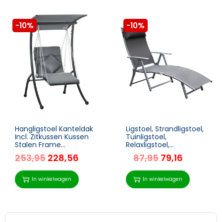
-10%
-10%
Hangligstoel Kanteldak
Ligstoel, Strandligstoel,
Incl. Zitkussen Kussen
Tuinligstoel,
Stalen Frame
Relaxligstoel,
Donkergrijs 108 X 145 X
Opvouwbaar Met
253,95
228,56
87,95
79,16
169 Cm
Kussens Strand Metaal
+ Stof Grijs 137 X 63,5 X
100,5 Cm
In winkelwagen
In winkelwagen