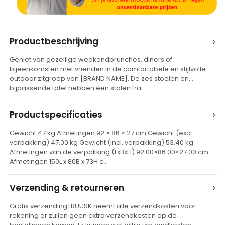
A
›
Productbeschrijving
l
Geniet van gezellige weekendbrunches, diners of
t
bijeenkomsten met vrienden in de comfortabele en stijlvolle
e
outdoor zitgroep van [BRAND NAME]. De zes stoelen en
bijpassende tafel hebben een stalen fra…
r
n
›
Productspecificaties
a
t
Gewicht 47 kg Afmetingen 92 × 86 × 27 cm Gewicht (excl.
verpakking) 47.00 kg Gewicht (incl. verpakking) 53.40 kg
i
Afmetingen van de verpakking (LxBxH) 92.00×86.00×27.00 cm
v
Afmetingen 150L x 80B x 73H c…
e
›
Verzending & retourneren
:
Gratis verzendingTRUUSK neemt alle verzendkosten voor
rekening er zullen geen extra verzendkosten op de