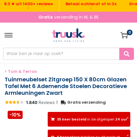
Gratis v
3 ★ uit 1400+ reviews
Betaal achteraf of in 3x
•
•
Gratis
verzending in NL & BE
0
< Tuin & Terras
Tuinmeubelset Zitgroep 150 X 80cm Glazen
Tafel Met 6 Ademende Stoelen Decoratieve
Armleuningen Zwart
|
Gratis verzending
-10%
×
35 keer besteld
in de afgelopen
24 uur
×
9 bezoekers
bekijken nu dit product