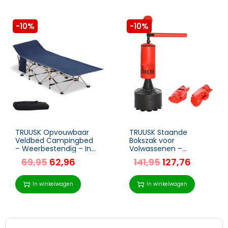
-10%
-10%
TRUUSK Opvouwbaar
TRUUSK Staande
Veldbed Campingbed
Bokszak voor
– Weerbestendig – Incl.
Volwassenen –
Draagkoffer – 190 cm x
Inclusief 12oz
69,95
62,96
141,95
127,76
68 cm x 52 cm – Blauw
Handschoenen –
Speedball – 360°
Reflexstang – Hoogte
In winkelwagen
In winkelwagen
Verstelbaar – Rood