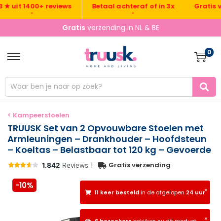
Gratis verze
uit 1400+ reviews
Betaal achteraf of in 3x
•
•
Gratis
verzending in NL & BE
0
< Kampeerstoelen
TRUUSK Set van 2 Opvouwbare Stoelen met
Armleuningen – Drankhouder – Hoofdsteun
– Koeltas – Belastbaar tot 120 kg – Gevoerde
|
Gratis verzending
-10%
×
11 keer besteld
in de afgelopen
24 uur
×
6 bezoekers
bekijken nu dit product