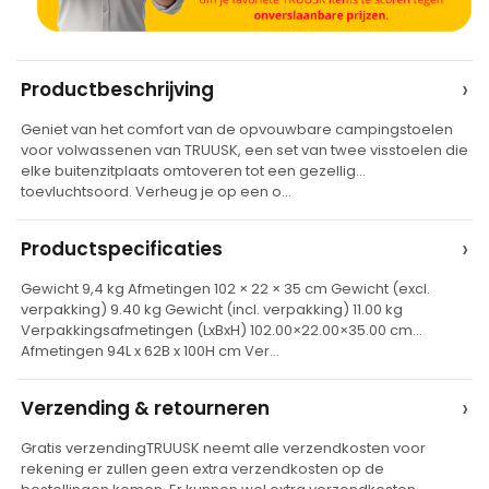
A
›
Productbeschrijving
l
Geniet van het comfort van de opvouwbare campingstoelen
t
voor volwassenen van TRUUSK, een set van twee visstoelen die
e
elke buitenzitplaats omtoveren tot een gezellig
toevluchtsoord. Verheug je op een o…
r
n
›
Productspecificaties
a
t
Gewicht 9,4 kg Afmetingen 102 × 22 × 35 cm Gewicht (excl.
verpakking) 9.40 kg Gewicht (incl. verpakking) 11.00 kg
i
Verpakkingsafmetingen (LxBxH) 102.00×22.00×35.00 cm
v
Afmetingen 94L x 62B x 100H cm Ver…
e
›
Verzending & retourneren
:
Gratis verzendingTRUUSK neemt alle verzendkosten voor
rekening er zullen geen extra verzendkosten op de