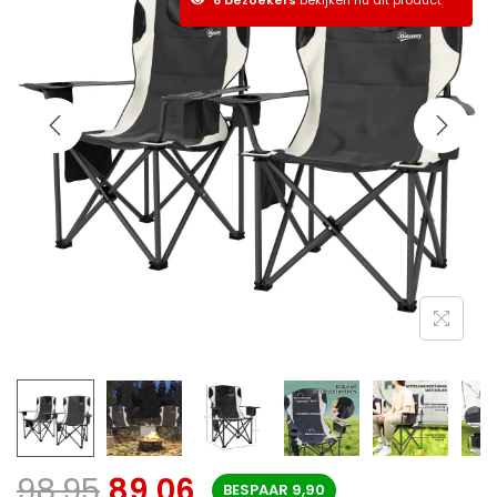
98,95
89,06
BESPAAR
9,90